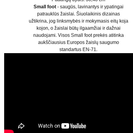
Small foot
- saugūs, lavinantys ir ypatingai
patrauklūs žaislai. Šiuolaikinis dizainas
užtikrina, jog linksmybės ir mokymasis eitų koja
kojon, o žaislai būtų ilgaamžiai ir dažnai
naudojami. Visos Small foot prekės atitinka
aukščiausius Europos žaislų saugumo
standartus EN-71.