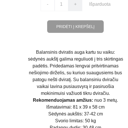
-
+
Išparduota
PRIDĖTI Į KREPŠELĮ
Balansinis dviratis auga kartu su vaiku:
sėdynės aukštį galima reguliuoti į tris skirtingas
padėtis. Pridedamas lengvai pritvirtinamas
nešiojimo dirželis, su kuriuo suaugusiems bus
patogu nešti dviratį. Su balansiniu dviračiu
vaikai lavina pusiausvyrą ir pasiruošia
mokinimuisi važiuoti tikru dviračiu.
Rekomenduojamas amžius:
nuo 3 metų.
Išmatavimai: 81 x 39 x 58 cm
Sėdynės aukštis: 37-42 cm
Svorio limitas: 50 kg
Padangų dydis: 30,48 cm