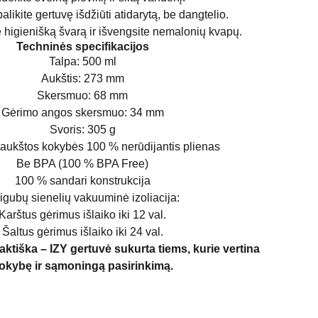
likite gertuvę išdžiūti atidarytą, be dangtelio.
te higienišką švarą ir išvengsite nemalonių kvapų.
Techninės specifikacijos
Talpa: 500 ml
Aukštis: 273 mm
Skersmuo: 68 mm
Gėrimo angos skersmuo: 34 mm
Svoris: 305 g
aukštos kokybės 100 % nerūdijantis plienas
Be BPA (100 % BPA Free)
100 % sandari konstrukcija
igubų sienelių vakuuminė izoliacija:
Karštus gėrimus išlaiko iki 12 val.
Šaltus gėrimus išlaiko iki 24 val.
 praktiška – IZY gertuvė sukurta tiems, kurie vertina
okybę ir sąmoningą pasirinkimą.