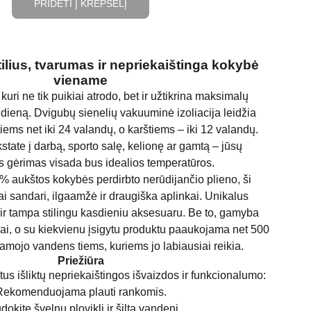
PRIDĖTI Į KREPŠELĮ
tilius, tvarumas ir nepriekaištinga kokybė
viename
 kuri ne tik puikiai atrodo, bet ir užtikrina maksimalų
dieną. Dvigubų sienelių vakuuminė izoliacija leidžia
tiems net iki 24 valandų, o karštiems – iki 12 valandų.
state į darbą, sporto salę, kelionę ar gamtą – jūsų
gėrimas visada bus idealios temperatūros.
% aukštos kokybės perdirbto nerūdijančio plieno, ši
ai sandari, ilgaamžė ir draugiška aplinkai. Unikalus
 ir tampa stilingu kasdieniu aksesuaru. Be to, gamyba
i, o su kiekvienu įsigytu produktu paaukojama net 500
iamojo vandens tiems, kuriems jo labiausiai reikia.
Priežiūra
us išliktų nepriekaištingos išvaizdos ir funkcionalumo:
Rekomenduojama plauti rankomis.
okite švelnų ploviklį ir šiltą vandenį.