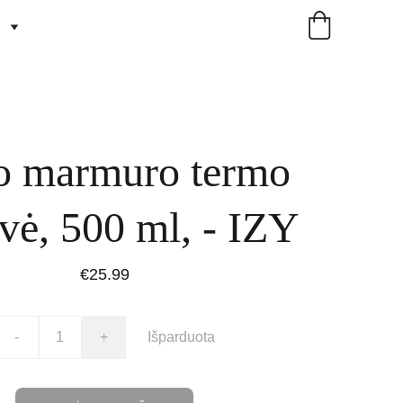
o marmuro termo
vė, 500 ml, - IZY
€25.99
-
+
Išparduota