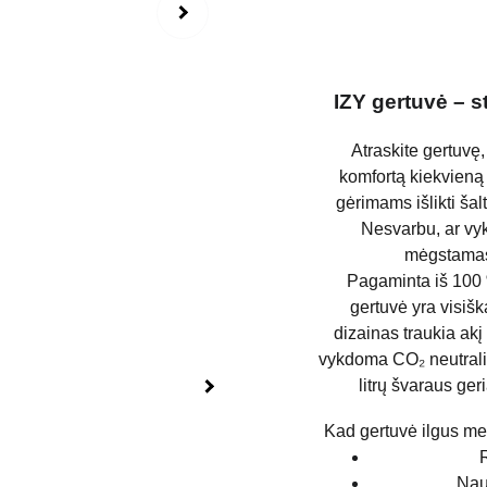
IZY gertuvė – s
Atraskite gertuvę,
komfortą kiekvieną 
gėrimams išlikti šal
Nesvarbu, ar vyk
mėgstamas 
Pagaminta iš 100 
gertuvė yra visišk
dizainas traukia akį
vykdoma CO₂ neutralia
litrų švaraus ger
Kad gertuvė ilgus met
Naud