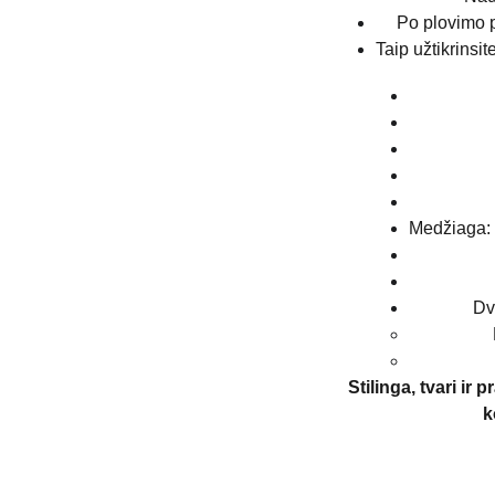
Po plovimo pa
Taip užtikrinsi
Medžiaga: 
Dv
Stilinga, tvari ir
k