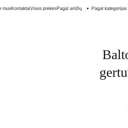
e mus
Kontaktai
Visos prekės
Pagal amžių
Pagal kategorijas
Balt
gertu