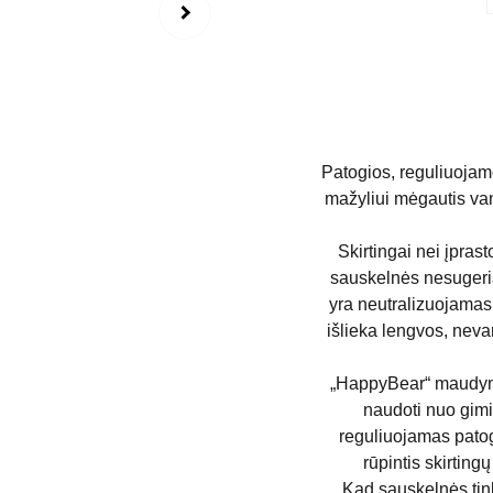
Patogios, reguliuoja
mažyliui mėgautis va
Skirtingai nei įpra
sauskelnės nesugeria
yra neutralizuojamas
išlieka lengvos, nevar
„HappyBear“ maudymo
naudoti nuo gim
reguliuojamas patog
rūpintis skirtin
Kad sauskelnės tinka