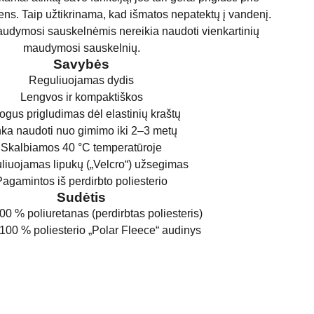
mens. Taip užtikrinama, kad išmatos nepatektų į vandenį.
dymosi sauskelnėmis nereikia naudoti vienkartinių
maudymosi sauskelnių.
Savybės
Reguliuojamas dydis
Lengvos ir kompaktiškos
ogus prigludimas dėl elastinių kraštų
nka naudoti nuo gimimo iki 2–3 metų
Skalbiamos 40 °C temperatūroje
liuojamas lipukų („Velcro“) užsegimas
Pagamintos iš perdirbto poliesterio
Sudėtis
00 % poliuretanas (perdirbtas poliesteris)
100 % poliesterio „Polar Fleece“ audinys