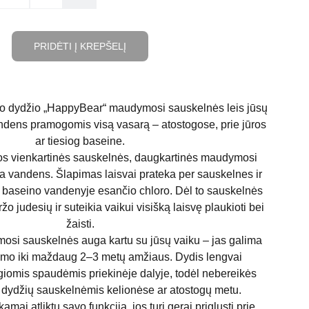
PRIDĖTI Į KREPŠELĮ
mo dydžio „HappyBear“ maudymosi sauskelnės leis jūsų
ndens pramogomis visą vasarą – atostogose, prie jūros
ar tiesiog baseine.
stos vienkartinės sauskelnės, daugkartinės maudymosi
 vandens. Šlapimas laisvai prateka per sauskelnes ir
 baseino vandenyje esančio chloro. Dėl to sauskelnės
žo judesių ir suteikia vaikui visišką laisvę plaukioti bei
žaisti.
si sauskelnės auga kartu su jūsų vaiku – jas galima
imo iki maždaug 2–3 metų amžiaus. Dydis lengvai
iomis spaudėmis priekinėje dalyje, todėl nebereikės
gų dydžių sauskelnėmis kelionėse ar atostogų metu.
mai atliktų savo funkciją, jos turi gerai priglusti prie