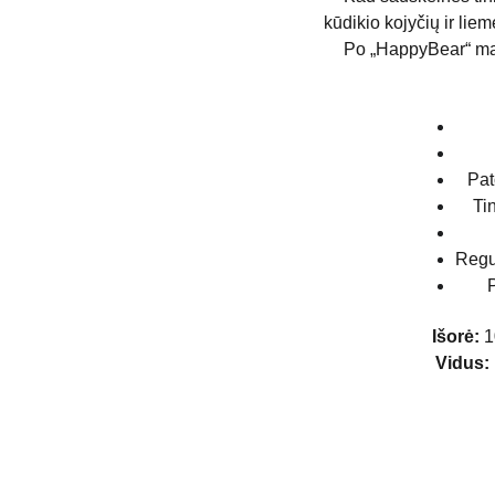
kūdikio kojyčių ir lie
Po „HappyBear“ mau
Pat
Ti
Regu
Išorė:
1
Vidus: