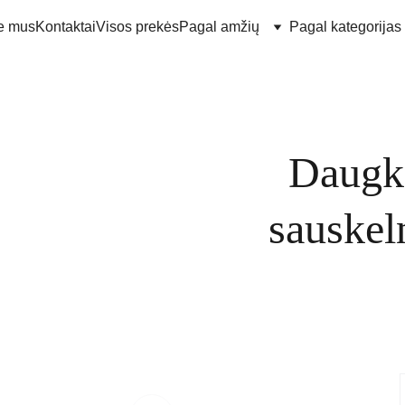
e mus
Kontaktai
Visos prekės
Pagal amžių
Pagal kategorijas
Daugk
sauskel