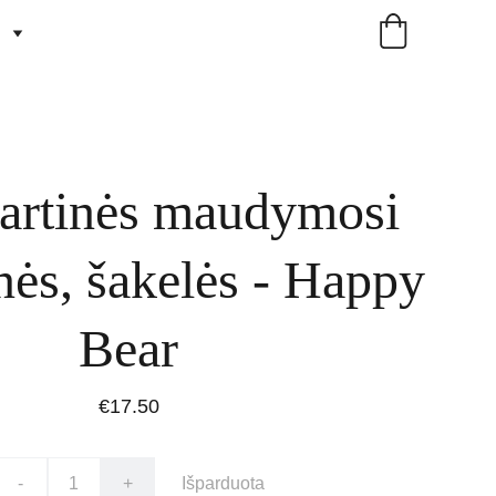
artinės maudymosi
nės, šakelės - Happy
Bear
€17.50
-
+
Išparduota