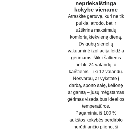
nepriekaištinga
kokybė viename
Atraskite gertuvę, kuri ne tik
puikiai atrodo, bet ir
užtikrina maksimalų
komfortą kiekvieną dieną.
Dvigubų sienelių
vakuuminė izoliacija leidžia
gėrimams išlikti šaltiems
net iki 24 valandų, o
karštiems – iki 12 valandų.
Nesvarbu, ar vykstate į
darbą, sporto salę, kelionę
ar gamtą – jūsų mėgstamas
gėrimas visada bus idealios
temperatūros.
Pagaminta iš 100 %
aukštos kokybės perdirbto
nerūdijančio plieno, ši