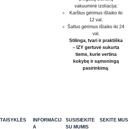
vakuuminė izoliacija:
Karštus gėrimus išlaiko iki
12 val.
Šaltus gėrimus išlaiko iki 24
val.
Stilinga, tvari ir praktiška
– IZY gertuvė sukurta
tiems, kurie vertina
kokybę ir sąmoningą
pasirinkimą.
TAISYKLĖS
INFORMACIJ
SUSISIEKITE 
SEKITE MUS
A
SU MUMIS