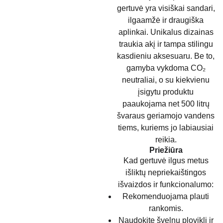
gertuvė yra visiškai sandari,
ilgaamžė ir draugiška
aplinkai. Unikalus dizainas
traukia akį ir tampa stilingu
kasdieniu aksesuaru. Be to,
gamyba vykdoma CO₂
neutraliai, o su kiekvienu
įsigytu produktu
paaukojama net 500 litrų
švaraus geriamojo vandens
tiems, kuriems jo labiausiai
reikia.
Priežiūra
Kad gertuvė ilgus metus
išliktų nepriekaištingos
išvaizdos ir funkcionalumo:
Rekomenduojama plauti
rankomis.
Naudokite švelnų ploviklį ir