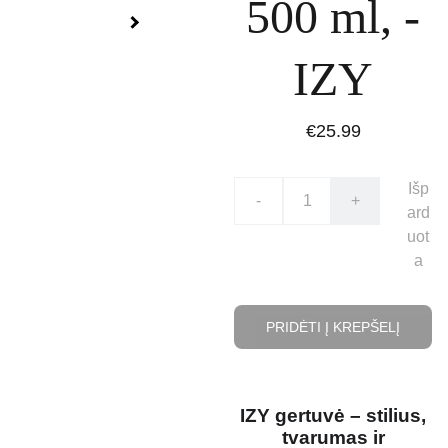
500 ml, -
IZY
€25.99
Išp
-
+
ard
uot
a
PRIDĖTI Į KREPŠELĮ
IZY gertuvė – stilius,
tvarumas ir