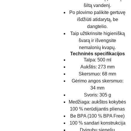
šiltą vandenį.
Po plovimo palikite gertuvę
išdžiūti atidarytą, be
dangtelio.
Taip užtikrinsite higienišką
švarą ir išvengsite
nemalonių kvapų.
Techninės specifikacijos
Talpa: 500 ml
Aukštis: 273 mm
Skersmuo: 68 mm
Gėrimo angos skersmuo:
34 mm
Svoris: 305 g
Medžiaga: aukštos kokybės
100 % nerūdijantis plienas
Be BPA (100 % BPA Free)
100 % sandari konstrukcija
Dvigubų sienelių