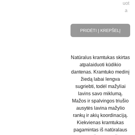
uot
a
PRIDĖTI Į KREPŠELĮ
Natūralus kramtukas skirtas
atpalaiduoti kūdikio
dantenas. Kramtuko medinį
žiedą labai lengva
sugriebti, todėl mažyliai
lavins savo miklumą.
Mažos ir spalvingos triušio
ausytės lavina mažylio
rankų ir akių koordinaciją.
Kiekvienas kramtukas
pagamintas iš natūralaus