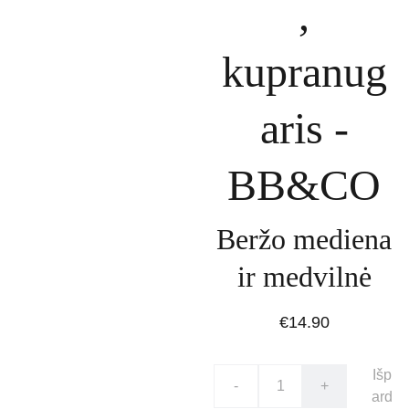
,
kupranug
aris -
BB&CO
Beržo mediena
ir medvilnė
€14.90
Išp
-
+
ard