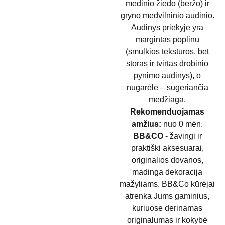
medinio žiedo (beržo) ir
gryno medvilninio audinio.
Audinys priekyje yra
margintas poplinu
(smulkios tekstūros, bet
storas ir tvirtas drobinio
pynimo audinys), o
nugarėlė – sugeriančia
medžiaga.
Rekomenduojamas
amžius:
nuo 0 mėn.
BB&CO
- žavingi ir
praktiški aksesuarai,
originalios dovanos,
madinga dekoracija
mažyliams. BB&Co kūrėjai
atrenka Jums gaminius,
kuriuose derinamas
originalumas ir kokybė