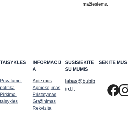
mažiesiems.
TAISYKLĖS
INFORMACIJ
SUSISIEKITE 
SEKITE MUS
A
SU MUMIS
Privatumo 
Apie mus
labas@bubib
politika
Apmokėjimas
ird.lt
Pirkimo 
Pristatymas
taisyklės
Grąžinimas
Rekvizitai