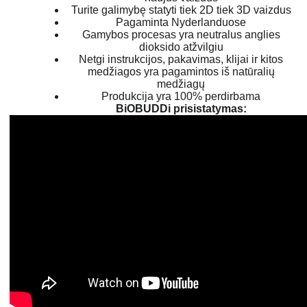
Turite galimybę statyti tiek 2D tiek 3D vaizdus
Pagaminta Nyderlanduose
Gamybos procesas yra neutralus anglies
dioksido atžvilgiu
Netgi instrukcijos, pakavimas, klijai ir kitos
medžiagos yra pagamintos iš natūralių
medžiagų
Produkcija yra 100% perdirbama
BiOBUDDi prisistatymas: