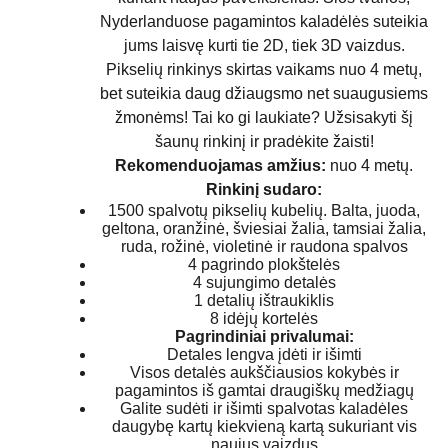
Nyderlanduose pagamintos kaladėlės suteikia
jums laisvę kurti tie 2D, tiek 3D vaizdus.
Pikselių rinkinys skirtas vaikams nuo 4 metų,
bet suteikia daug džiaugsmo net suaugusiems
žmonėms! Tai ko gi laukiate? Užsisakyti šį
šaunų rinkinį ir pradėkite žaisti!
Rekomenduojamas amžius:
nuo 4 metų.
Rinkinį sudaro:
1500 spalvotų pikselių kubelių. Balta, juoda,
geltona, oranžinė, šviesiai žalia, tamsiai žalia,
ruda, rožinė, violetinė ir raudona spalvos
4 pagrindo plokštelės
4 sujungimo detalės
1 detalių ištraukiklis
8 idėjų kortelės
Pagrindiniai privalumai:
Detales lengva įdėti ir išimti
Visos detalės aukščiausios kokybės ir
pagamintos iš gamtai draugiškų medžiagų
Galite sudėti ir išimti spalvotas kaladėles
daugybę kartų kiekvieną kartą sukuriant vis
naujus vaizdus