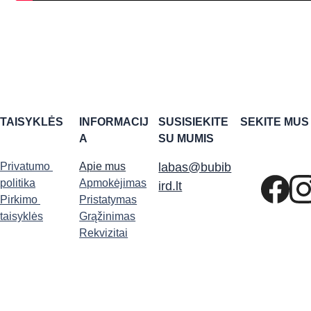
TAISYKLĖS
INFORMACIJ
SUSISIEKITE 
SEKITE MUS
A
SU MUMIS
Privatumo 
Apie mus
labas@bubib
politika
Apmokėjimas
ird.lt
Pirkimo 
Pristatymas
taisyklės
Grąžinimas
Rekvizitai