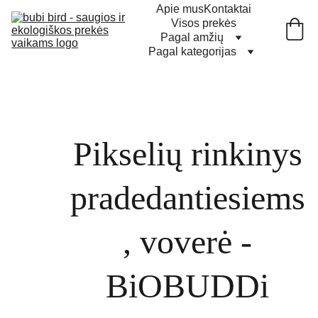
Apie mus
Kontaktai
Visos prekės
Pagal amžių
Pagal kategorijas
Pikselių rinkinys
pradedantiesiems
, voverė -
BiOBUDDi