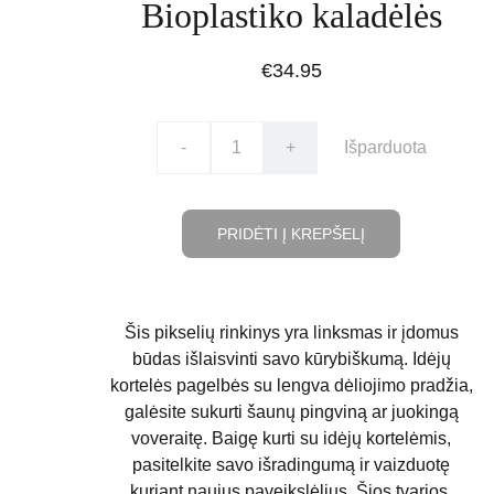
Bioplastiko kaladėlės
€34.95
-
+
Išparduota
PRIDĖTI Į KREPŠELĮ
Šis pikselių rinkinys yra linksmas ir įdomus
būdas išlaisvinti savo kūrybiškumą. Idėjų
kortelės pagelbės su lengva dėliojimo pradžia,
galėsite sukurti šaunų pingviną ar juokingą
voveraitę. Baigę kurti su idėjų kortelėmis,
pasitelkite savo išradingumą ir vaizduotę
kuriant naujus paveikslėlius. Šios tvarios,