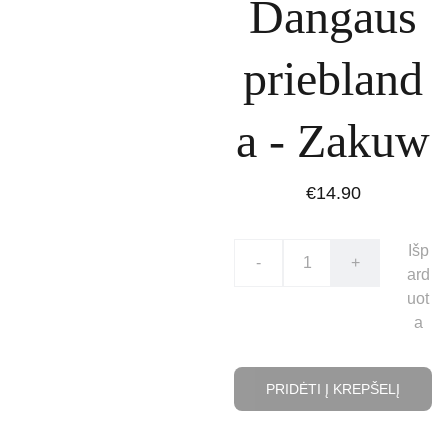
Dangaus
priebland
a - Zakuw
€14.90
Išp
-
+
ard
uot
a
PRIDĖTI Į KREPŠELĮ