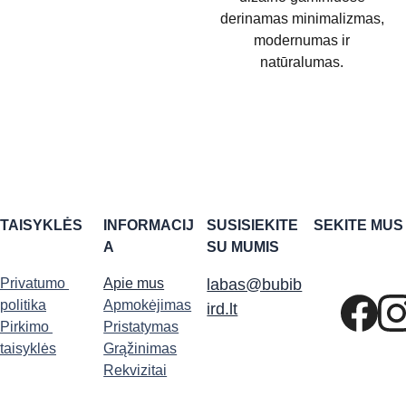
derinamas minimalizmas,
modernumas ir
natūralumas.
TAISYKLĖS
INFORMACIJ
SUSISIEKITE 
SEKITE MUS
A
SU MUMIS
Privatumo 
Apie mus
labas@bubib
politika
Apmokėjimas
ird.lt
Pirkimo 
Pristatymas
taisyklės
Grąžinimas
Rekvizitai