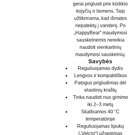
gerai priglusti prie kūdikio
kojyčių ir liemens. Taip
užtikrinama, kad išmatos
nepatektų į vandenį. Po
„HappyBear“ maudymosi
sauskelnėmis nereikia
naudoti vienkartinių
maudymosi sauskelnių.
Savybės
Reguliuojamas dydis
Lengvos ir kompaktiškos
Patogus prigludimas dėl
elastinių kraštų
Tinka naudoti nuo gimimo
iki 2–3 metų
Skalbiamos 40 °C
temperatūroje
Reguliuojamas lipukų
(„Velcro“) užsegimas