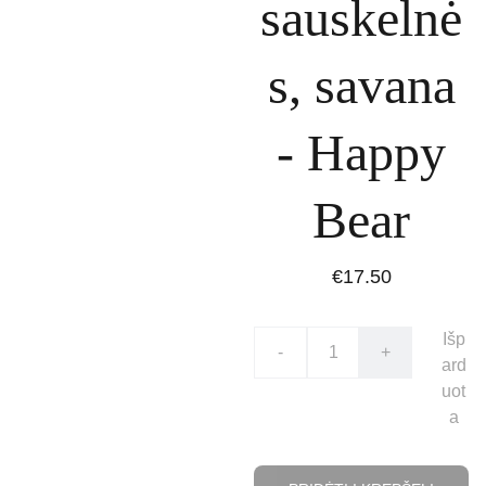
sauskelnė
s, savana
- Happy
Bear
€17.50
Išp
-
+
ard
uot
a