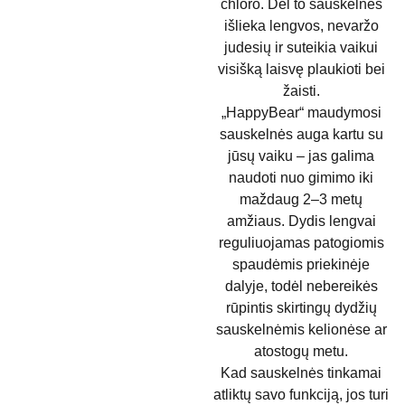
chloro. Dėl to sauskelnės
išlieka lengvos, nevaržo
judesių ir suteikia vaikui
visišką laisvę plaukioti bei
žaisti.
„HappyBear“ maudymosi
sauskelnės auga kartu su
jūsų vaiku – jas galima
naudoti nuo gimimo iki
maždaug 2–3 metų
amžiaus. Dydis lengvai
reguliuojamas patogiomis
spaudėmis priekinėje
dalyje, todėl nebereikės
rūpintis skirtingų dydžių
sauskelnėmis kelionėse ar
atostogų metu.
Kad sauskelnės tinkamai
atliktų savo funkciją, jos turi