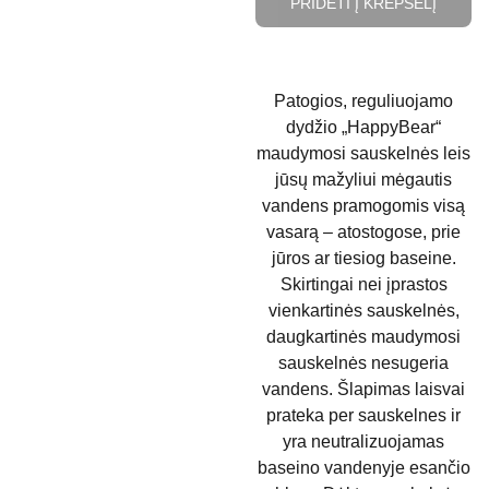
PRIDĖTI Į KREPŠELĮ
Patogios, reguliuojamo
dydžio „HappyBear“
maudymosi sauskelnės leis
jūsų mažyliui mėgautis
vandens pramogomis visą
vasarą – atostogose, prie
jūros ar tiesiog baseine.
Skirtingai nei įprastos
vienkartinės sauskelnės,
daugkartinės maudymosi
sauskelnės nesugeria
vandens. Šlapimas laisvai
prateka per sauskelnes ir
yra neutralizuojamas
baseino vandenyje esančio