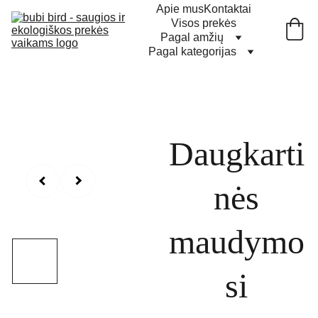
Apie mus
Kontaktai
Visos prekės
Pagal amžių
Pagal kategorijas
Daugkarti
nės
maudymo
si