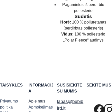
Pagamintos iš perdirbto
poliesterio
Sudėtis
Išorė:
100 % poliuretanas
(perdirbtas poliesteris)
Vidus:
100 % poliesterio
„Polar Fleece“ audinys
TAISYKLĖS
INFORMACIJ
SUSISIEKITE 
SEKITE MUS
A
SU MUMIS
Privatumo 
Apie mus
labas@bubib
politika
Apmokėjimas
ird.lt