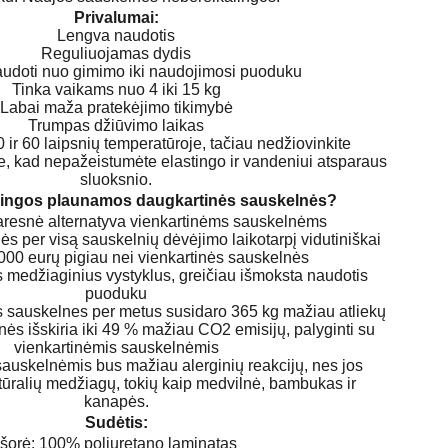
Privalumai:
Lengva naudotis
Reguliuojamas dydis
udoti nuo gimimo iki naudojimosi puoduku
Tinka vaikams nuo 4 iki 15 kg
Labai maža pratekėjimo tikimybė
Trumpas džiūvimo laikas
 ir 60 laipsnių temperatūroje, tačiau nedžiovinkite
e, kad nepažeistumėte elastingo ir vandeniui atsparaus
sluoksnio.
ingos plaunamos daugkartinės sauskelnės?
varesnė alternatyva vienkartinėms sauskelnėms
 per visą sauskelnių dėvėjimo laikotarpį vidutiniškai
000 eurų pigiau nei vienkartinės sauskelnės
s medžiaginius vystyklus, greičiau išmoksta naudotis
puoduku
sauskelnes per metus susidaro 365 kg mažiau atliekų
s išskiria iki 49 % mažiau CO2 emisijų, palyginti su
vienkartinėmis sauskelnėmis
uskelnėmis bus mažiau alerginių reakcijų, nes jos
ūralių medžiagų, tokių kaip medvilnė, bambukas ir
kanapės.
Sudėtis:
Išorė: 100% poliuretano laminatas