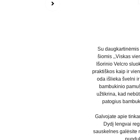
Su daugkartinėmis 
šiomis ,,Viskas vie
Išorinio Velcro slu
praktiškos kaip ir vie
oda išlieka švelni i
bambukinio pamuša
užtikrina, kad nebū
patogius bambuki
Galvojate apie tinka
Dydį lengvai reg
sauskelnes galėsite n
puoduk