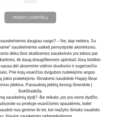
PRIDĖTI Į KREPŠELĮ
sauskelnėmis daugiau vargo? – Ne, taip nebėra. Su
name“ sauskelnėmis vaikelį pervystysite akimirksniu.
oksnio dėka šios skalbiamos sauskelnės yra tokios pat
nkartinės, tik daug draugiškesnės aplinkai! Jūsų kūdikio
r sausa dėl aksominio vidinio sluoksnio ir sugeriančio
lo. Prie kojų esančios dvigubos nutekėjimo angos
tų jokio pratekėjimo. Išmatoms naudokite Happy Bear
nius įdėklus. Panaudotą įdėklą tiesiog išmeskite į
šiukšliadėžę.
mą sauskelnių dydį? -Be reikalo, jos yra vieno dydžio.
uliuosite su priekyje esančiomis spaudėmis, todėl
audoti nuo gimimo iki tol, kol mažylis išmoks naudotis
u. Naujos sauskelnės nebereikalingos.