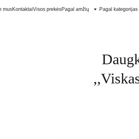
e mus
Kontaktai
Visos prekės
Pagal amžių
Pagal kategorijas
Daugk
,,Viska