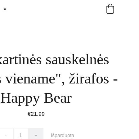
artinės sauskelnės
s viename", žirafos -
Happy Bear
€21.99
-
+
Išparduota