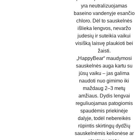
yra neutralizuojamas
baseino vandenyje esančio
chloro. Dėl to sauskelnės
išlieka lengvos, nevaržo
judesių ir suteikia vaikui
visišką laisvę plaukioti bei
žaisti.
„HappyBear“ maudymosi
sauskelnės auga kartu su
jūsų vaiku – jas galima
naudoti nuo gimimo iki
maždaug 2–3 metų
amžiaus. Dydis lengvai
reguliuojamas patogiomis
spaudėmis priekinėje
dalyje, todėl nebereikės
rūpintis skirtingų dydžių
sauskelnėmis kelionėse ar