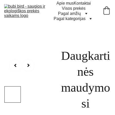
Apie mus
Kontaktai
Visos prekės
Pagal amžių
Pagal kategorijas
Daugkarti
nės
maudymo
si