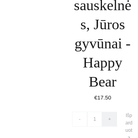
sauskelnė
s, Jūros
gyvūnai -
Happy
Bear
€17.50
Išp
-
+
ard
uot
a