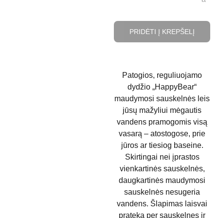
PRIDĖTI Į KREPŠELĮ
Patogios, reguliuojamo
dydžio „HappyBear“
maudymosi sauskelnės leis
jūsų mažyliui mėgautis
vandens pramogomis visą
vasarą – atostogose, prie
jūros ar tiesiog baseine.
Skirtingai nei įprastos
vienkartinės sauskelnės,
daugkartinės maudymosi
sauskelnės nesugeria
vandens. Šlapimas laisvai
prateka per sauskelnes ir