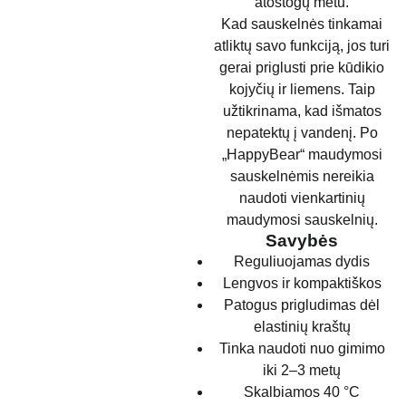
atostogų metu.
Kad sauskelnės tinkamai
atliktų savo funkciją, jos turi
gerai priglusti prie kūdikio
kojyčių ir liemens. Taip
užtikrinama, kad išmatos
nepatektų į vandenį. Po
„HappyBear“ maudymosi
sauskelnėmis nereikia
naudoti vienkartinių
maudymosi sauskelnių.
Savybės
Reguliuojamas dydis
Lengvos ir kompaktiškos
Patogus prigludimas dėl
elastinių kraštų
Tinka naudoti nuo gimimo
iki 2–3 metų
Skalbiamos 40 °C